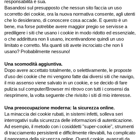
responsabilità è sua.
Basandosi sul presupposto che nessun sito faccia un uso
scorretto dei cookie, ora la nuova normativa consente, agli utenti
che lo desiderano, di conoscere cosa accade. E questo è un
bene, ma forse potrebbe avere maggior pregio se servisse a
prediligere i siti che usano i cookie in modo ridotto ed essenziale,
o che addirittura non li usano, incentivandone quindi un uso
limitato e corretto. Ma quanti siti avete incrociato che non li
usano? Probabilmente nessuno!
Una scomodità aggiuntiva.
Dopo avere accettato totalmente, o selettivamente, le proposte
d'uso dei cookie che mi vengono fatte dai diversi siti che navigo,
il mio assenso viene salvato in un cookie, e se decido di fare
pulizia sul computer/Browser mi ritrovo con tutti i consensi da
riesprimere, la volta seguente che rivisito i siti di mio interesse.
Una preoccupazione moderna: la sicurezza online.
La minaccia dei cookie rubati, in sistemi infetti, solleva seri
interrogativi sulla sicurezza delle informazioni di autenticazione.
Ad esempio, il metodo con i cosiddetti "super-cookie", strumenti
di tracciamento persistenti e difficilmente rilevabili, ha complicato
il panorama della sicurezza online. Questi cookie, avanzati da