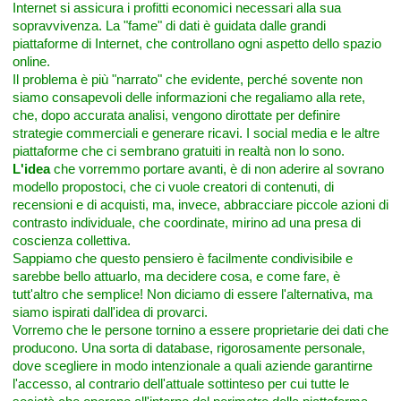
Internet si assicura i profitti economici necessari alla sua
sopravvivenza. La "fame" di dati è guidata dalle grandi
piattaforme di Internet, che controllano ogni aspetto dello spazio
online.
Il problema è più "narrato" che evidente, perché sovente non
siamo consapevoli delle informazioni che regaliamo alla rete,
che, dopo accurata analisi, vengono dirottate per definire
strategie commerciali e generare ricavi. I social media e le altre
piattaforme che ci sembrano gratuiti in realtà non lo sono.
L'idea
che vorremmo portare avanti, è di non aderire al sovrano
modello propostoci, che ci vuole creatori di contenuti, di
recensioni e di acquisti, ma, invece, abbracciare piccole azioni di
contrasto individuale, che coordinate, mirino ad una presa di
coscienza collettiva.
Sappiamo che questo pensiero è facilmente condivisibile e
sarebbe bello attuarlo, ma decidere cosa, e come fare, è
tutt'altro che semplice! Non diciamo di essere l'alternativa, ma
siamo ispirati dall'idea di provarci.
Vorremo che le persone tornino a essere proprietarie dei dati che
producono. Una sorta di database, rigorosamente personale,
dove scegliere in modo intenzionale a quali aziende garantirne
l'accesso, al contrario dell'attuale sottinteso per cui tutte le