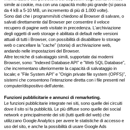
simile ai cookie, ma con una capacità molto più grande (si passa
da 4 kB a 5-10 MB, un incremento di più di 1.000 volte).
Sono dati che i programmi/siti chiedono al Browser di salvare, o
salvati direttamente dal Browser per consentire il veloce
recupero di pagine web visitate in precedenza. L'archiviazione
degli oggetti di web storage è abilitata di default nelle versioni
attuali di tutti i Browser, con possibilità di disabilitare lo storage
web o cancellare la "cache" (storia) di archiviazione web,
andando nelle impostazioni del Browser.
Altre tecniche di salvataggio simili, supportate dai moderni
Browser, sono: "Indexed Database API" e "Web SQL Database",
che incrementano ulteriormente la capacità di salvataggio in
locale; e "File System API" e "Origin private file system (OPFS)",
sistemi che consentono l'interazione diretta con i file presenti nel
computer/dispositivo dell'utente.
Funzioni pubblicitarie e annunci di remarketing.
Le funzioni pubblicitarie integrate nei siti, sono quelle dei circuiti
dove il sito si fa pubblicità. Le più diffuse sono quelle dei social
network e principalmente dei siti (tutti quelli del web) che
utilizzano Google Analytics per avere le statistiche di accesso e
uso del sito, e anche la possibilità di usare Google Ads