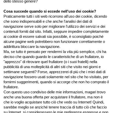
dello stesso genere?
Cosa succede quando si eccede nell'uso dei cookie?
Praticamente tutti i siti web ricorrono all'uso dei cookie, dicendo
che sono indispensabili e che anche l'analisi dei dati di
navigazione serve solo per migliorare l'utilizzo dei servizi e dei
contenuti forniti dal sito. Infatti, seppure impedire completamente
ai cookie di essere salvati sia possibile, è sconsigliato poiché
alcune pagine web potrebbero non funzionare correttamente o
addirittura bloccare la navigazione.
Ma, se tutto è pensato per rendermi la vita più semplice, chi ha
deciso che quando guardo le caratteristiche di un frullatore, io
"apprezzo" di ritrovare quel frullatore (o i suoi fratelli) nella
pubblicità di una molteplicità di altri siti che visito nei giorni e
settimane seguenti? Forse, apprezzerei di più che i miei dati di
navigazione fossero usati solamente nel sito che ho visitato, per
fornirmi suggerimenti, quando si accorge che non ho comprato il
frullatore.
Con questo uso condiviso delle mie informazioni, magari trovo
anche una buona offerta per acquistare il frullatore, ma non è
che io voglio acquistare tutto ciò che vedo su Internet! Quindi,
sarebbe meglio se anziché tenere traccia di tutto ciò che faccio
su Internet, si considerassero le mie preferenze espresse e non