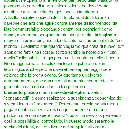
società che operano all'interno del perimetro della piattaforma
possono disporre di tutte le informazioni che desiderano,
distribuite dalla società che gestisce la piattaforma.
A livello operativo individuale, la fondamentale differenza
sarebbe che anziché agire continuamente disiscrivendoci da
liste commerciali e bloccando contatti per segnalarli come
spam, dovremmo semplicemente scegliere da chi vogliamo
ricevere informazioni, escludendo automaticamente il resto "del
mondo". Crediamo che quando vogliamo qualcosa di nuovo, tutti
sappiamo fare una ricerca, senza sentire la nostalgia di tutta
quella "bella pubblicità" già pronta nella nostra casella di posta.
Non suggeriamo altre soluzioni tecnologiche a problemi
tecnologici, anche perché diverrebbero appannaggio delle
aziende che le promuovono. Suggeriamo un diverso
comportamento, che con un miglioramento incrementale e
graduale possa consolidarsi a lungo termine.
L'aspetto pratico
che poi investirebbe gli utilizzatori
"consapevoli", è come realizzare la sussistenza economica dei
sistemi-internet "trasparenti". Per questo, crediamo sia meglio
pagare qualcosa per i servizi oggettivamente utili e scelti,
piuttosto che non sapere cosa ci "costa" un servizio, perdendo
così la possibilità di controllarlo. In questo modo saranno le
scelte dei clienti, dei venditori e dei semplici utilizzatori a