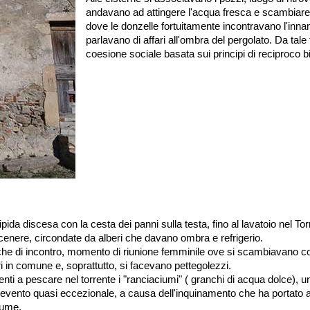
andavano ad attingere l'acqua fresca e scambiare
dove le donzelle fortuitamente incontravano l'inna
parlavano di affari all'ombra del pergolato. Da tale 
coesione sociale basata sui principi di reciproco b
ida discesa con la cesta dei panni sulla testa, fino al lavatoio nel T
cenere, circondate da alberi che davano ombra e refrigerio.
he di incontro, momento di riunione femminile ove si scambiavano con
i in comune e, soprattutto, si facevano pettegolezzi.
enti a pescare nel torrente i "ranciaciumi" ( granchi di acqua dolce), u
 evento quasi eccezionale, a causa dell'inquinamento che ha portato a
fiume.