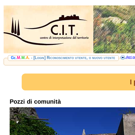
Apri pe
Ge.
M.
M.
A.
- [Login] Riconoscimento utente, o nuovo utente
I
Pozzi di comunità