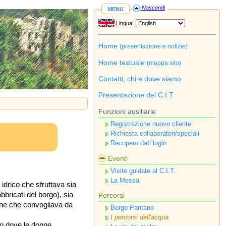
menu
Nascondi
Lingua:
Home
(presentazione e notizie)
Home testuale
(mappa sito)
Contatti, chi e dove siamo
Presentazione del C.I.T.
Funzioni ausiliarie
Registrazione nuovo cliente
Richiesta collaboratori/speciali
Recupero dati login
Eventi
Visite guidate al C.I.T.
La Messa
idrico che sfruttava sia
abbricati del borgo), sia
Percorsi
ane che convogliava da
Borgo Pantano
I percorsi dell'acqua
ovo dove le donne