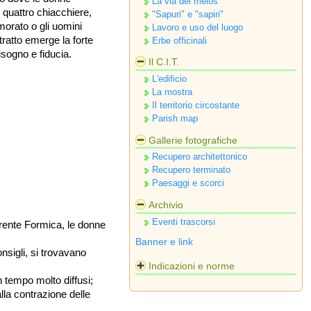
La via del melos
 quattro chiacchiere,
"Sapuri" e "sapiri"
morato o gli uomini
Lavoro e uso del luogo
tratto emerge la forte
Erbe officinali
isogno e fiducia.
Il C.I.T.
L'edificio
La mostra
Il territorio circostante
Parish map
Gallerie fotografiche
Recupero architettonico
Recupero terminato
Paesaggi e scorci
Archivio
Eventi trascorsi
orrente Formica, le donne
Banner e link
sigli, si trovavano
Indicazioni e norme
n tempo molto diffusi;
lla contrazione delle