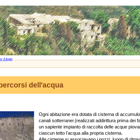
r il login
 percorsi dell'acqua
Ogni abitazione era dotata di cisterna di accumulo 
canali sotterranei (realizzati addirittura prima dei f
un sapiente impianto di raccolta delle acque piov
ciascun tetto l'acqua alla propria cisterna.
Alle cisterne si associavano i pozzi, luogo di ritr