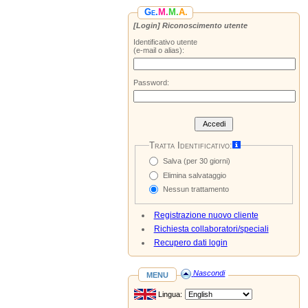
Ge.
M.
M.
A.
[Login] Riconoscimento utente
Identificativo utente
(e‑mail o alias):
Password:
Accedi
Tratta Identificativo:
Salva (per 30 giorni)
Elimina salvataggio
Nessun trattamento
Registrazione nuovo cliente
Richiesta collaboratori/speciali
Recupero dati login
menu
Nascondi
Lingua: