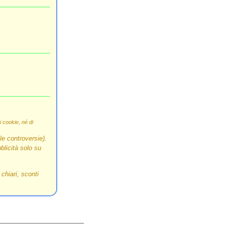
i cookie, né di
e controversie).
blicità solo su
chiari, sconti