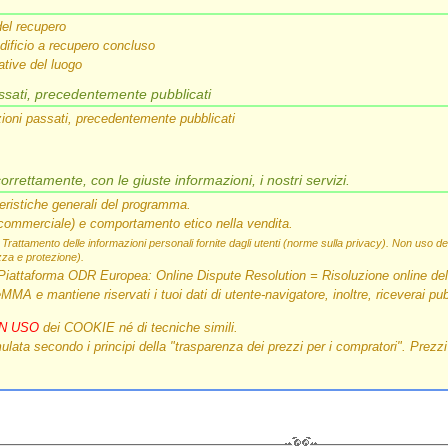
del recupero
edificio a recupero concluso
ative del luogo
assati, precedentemente pubblicati
zioni passati, precedentemente pubblicati
rrettamente, con le giuste informazioni, i nostri servizi.
tteristiche generali del programma.
o commerciale) e comportamento etico nella vendita.
Trattamento delle informazioni personali fornite dagli utenti (norme sulla privacy). Non uso de
ezza e protezione).
(Piattaforma ODR Europea: Online Dispute Resolution = Risoluzione online dell
MA e mantiene riservati i tuoi dati di utente‑navigatore, inoltre, riceverai pub
N USO
dei COOKIE né di tecniche simili.
ulata secondo i principi della "trasparenza dei prezzi per i compratori". Prezzi 