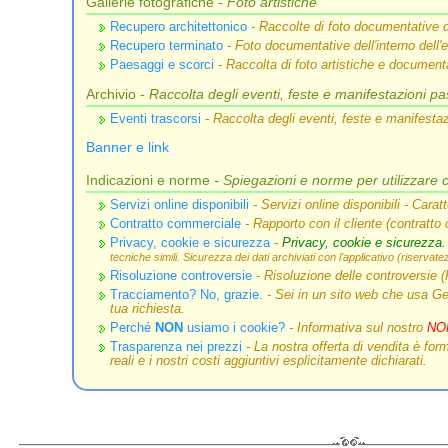
Gallerie fotografiche
- Foto artistiche
Recupero architettonico
- Raccolte di foto documentative 
Recupero terminato
- Foto documentative dell'interno dell'
Paesaggi e scorci
- Raccolta di foto artistiche e document
Archivio
- Raccolta degli eventi, feste e manifestazioni p
Eventi trascorsi
- Raccolta degli eventi, feste e manifesta
Banner e link
Indicazioni e norme
- Spiegazioni e norme per utilizzare co
Servizi online disponibili
- Servizi online disponibili - Cara
Contratto commerciale
- Rapporto con il cliente (contratt
Privacy, cookie e sicurezza
-
Privacy, cookie e sicurezza.
tecniche simili. Sicurezza dei dati archiviati con l'applicativo (riservat
Risoluzione controversie
- Risoluzione delle controversie 
Tracciamento? No, grazie.
- Sei in un sito web che usa GeM
tua richiesta.
Perché
NON
usiamo i cookie?
- Informativa sul nostro
NO
Trasparenza nei prezzi
- La nostra offerta di vendita è form
reali e i nostri costi aggiuntivi esplicitamente dichiarati.