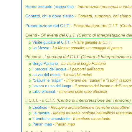
Home testuale
- Informazioni principali e indi
(mappa sito)
Contatti, chi e dove siamo
- Contatti, supporto, chi siam
Presentazione del C.I.T.
- Presentazione del C.I.T. (Centro
Eventi
- Gli eventi del C.I.T. (Centro di Interpretazione del
Visite guidate al C.I.T.
- Visite guidate al C.I.T.
La Messa
- La Messa annuale, un omaggio al paese
Percorsi
- I percorsi del C.I.T. (Centro di Interpretazione d
Borgo Pantano
- La visita di borgo Pantano
I percorsi dell'acqua
- I percorsi dell'acqua
La via del melos
- La via del melos
"Sapuri" e "sapiri"
- Itinerario dei "sapuri" e "sapiri" (sapor
Lavoro e uso del luogo
- Il percorso del lavoro e dell’uso p
Erbe officinali
- Itinerario delle erbe officinali
Il C.I.T.
- Il C.I.T. (Centro di Interpretazione del Territorio
L'edificio
- Recupero architettonico e tecniche costruttive
La mostra
- Mostra museale ospitata nell'edificio restaurat
Il territorio circostante
- Il territorio circostante
Parish map
- Parish map