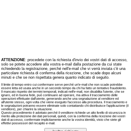
ATTENZIONE
: procedete con la richiesta d'invio dei vostri dati di accesso,
solo se potete accedere alla vostra e‑mail dalla postazione da cui state
richiedendo la registrazione, perché nell'e‑mail che vi verrà inviata c'è una
particolare richiesta di conferma della ricezione, che scade dopo alcuni
minuti e che se non rispettata genera quanto indicato di seguito.
Il limite di tempo entro cui confermare serve perché un'e‑mail che non scade potrebbe
essere letta ed usata anche in un secondo tempo da chi ha fatto un tentativo fraudolento.
Il mancato rispetto dei termini temporali, indicati nell'e‑mail, non disabilita l'utente, che se
ignaro, ed in buona fede, può continuare ad operare, ma attiva il tracciamento delle
operazioni effettuate dall'utente, generando anche una segnalazione al venditore ed
all'utente stesso, ogni volta che viene eseguito l'accesso alla procedura. Il tracciamento e
le segnalazioni potranno essere eliminate solo contattando chi distribuisce l'applicazione (il
venditore), per chiarire la situazione.
Questo procedimento è adottato perché il venditore richiede un alto livello di sicurezza in
merito alla protezione dei dati personali, quindi, con la conferma della ricezione dei vostri
dati di accesso, confermate implicitamente anche la vostra identità, visto che siete gli
effettivi possessori del recapito e‑mail.