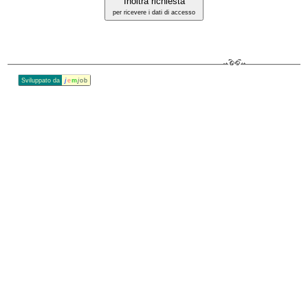
Inoltra richiesta
per ricevere i dati di accesso
Sviluppato da
j
e
m
j
ob