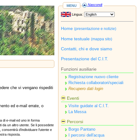
menu
Nascondi
Lingua:
Home
(presentazione e notizie)
Home testuale
(mappa sito)
Contatti, chi e dove siamo
Presentazione del C.I.T.
Funzioni ausiliarie
Registrazione nuovo cliente
Richiesta collaboratori/speciali
edere che vi vengano rispediti
Recupero dati login
Eventi
imento ed e‑mail errate, o
Visite guidate al C.I.T.
La Messa
a di e‑mail ed uno in forma
Percorsi
i da un altro utente. Se li possedete
Borgo Pantano
, consentirà d'individuare l'utente e
ostra risposta.
I percorsi dell'acqua