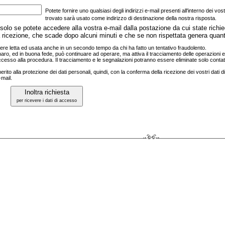
Potete fornire uno qualsiasi degli indirizzi e‑mail presenti all'interno dei vost
trovato sarà usato come indirizzo di destinazione della nostra risposta.
, solo se potete accedere alla vostra e‑mail dalla postazione da cui state richi
lla ricezione, che scade dopo alcuni minuti e che se non rispettata genera quant
re letta ed usata anche in un secondo tempo da chi ha fatto un tentativo fraudolento.
e ignaro, ed in buona fede, può continuare ad operare, ma attiva il tracciamento delle operazioni 
ccesso alla procedura. Il tracciamento e le segnalazioni potranno essere eliminate solo contatt
erito alla protezione dei dati personali, quindi, con la conferma della ricezione dei vostri dati
‑mail.
Inoltra richiesta
per ricevere i dati di accesso