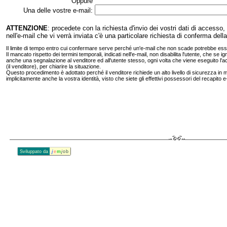
Oppure
Una delle vostre e‑mail:
ATTENZIONE
: procedete con la richiesta d'invio dei vostri dati di accesso
nell'e‑mail che vi verrà inviata c'è una particolare richiesta di conferma de
Il limite di tempo entro cui confermare serve perché un'e‑mail che non scade potrebbe esse
Il mancato rispetto dei termini temporali, indicati nell'e‑mail, non disabilita l'utente, che s
anche una segnalazione al venditore ed all'utente stesso, ogni volta che viene eseguito l'a
(il venditore), per chiarire la situazione.
Questo procedimento è adottato perché il venditore richiede un alto livello di sicurezza in m
implicitamente anche la vostra identità, visto che siete gli effettivi possessori del recapito e
Sviluppato da
j
e
m
j
ob