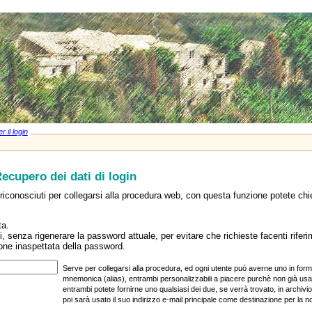
r il login
ecupero dei dati di login
e riconosciuti per collegarsi alla procedura web, con questa funzione potete chi
ta.
ivi, senza rigenerare la password attuale, per evitare che richieste facenti rifer
ione inaspettata della password.
Serve per collegarsi alla procedura, ed ogni utente può averne uno in form
mnemonica (alias), entrambi personalizzabili a piacere purchè non già usat
entrambi potete fornirne uno qualsiasi dei due, se verrà trovato, in archivio
poi sarà usato il suo indirizzo e‑mail principale come destinazione per la n