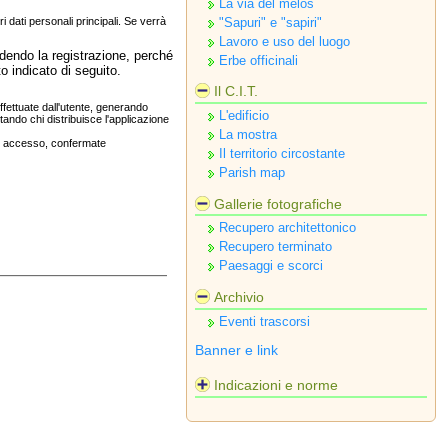
La via del melos
"Sapuri" e "sapiri"
ri dati personali principali. Se verrà
Lavoro e uso del luogo
edendo la registrazione, perché
Erbe officinali
o indicato di seguito.
Il C.I.T.
effettuate dall'utente, generando
L'edificio
ando chi distribuisce l'applicazione
La mostra
 di accesso, confermate
Il territorio circostante
Parish map
Gallerie fotografiche
Recupero architettonico
Recupero terminato
Paesaggi e scorci
Archivio
Eventi trascorsi
Banner e link
Indicazioni e norme