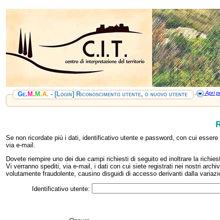
Apri pe
Ge.
M.
M.
A.
- [Login] Riconoscimento utente, o nuovo utente
R
Se non ricordate più i dati, identificativo utente e password, con cui esser
via e‑mail.
Dovete riempire uno dei due campi richiesti di seguito ed inoltrare la richies
Vi verranno spediti, via e‑mail, i dati con cui siete registrati nei nostri arch
volutamente fraudolente, causino disguidi di accesso derivanti dalla variaz
Identificativo utente: