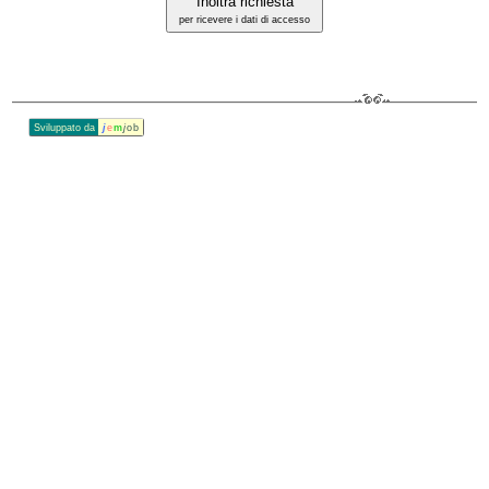
Inoltra richiesta
per ricevere i dati di accesso
Sviluppato da
j
e
m
j
ob