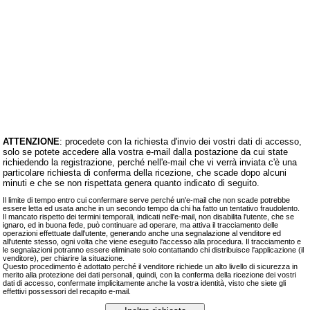
ATTENZIONE
: procedete con la richiesta d'invio dei vostri dati di accesso,
solo se potete accedere alla vostra e‑mail dalla postazione da cui state
richiedendo la registrazione, perché nell'e‑mail che vi verrà inviata c'è una
particolare richiesta di conferma della ricezione, che scade dopo alcuni
minuti e che se non rispettata genera quanto indicato di seguito.
Il limite di tempo entro cui confermare serve perché un'e‑mail che non scade potrebbe
essere letta ed usata anche in un secondo tempo da chi ha fatto un tentativo fraudolento.
Il mancato rispetto dei termini temporali, indicati nell'e‑mail, non disabilita l'utente, che se
ignaro, ed in buona fede, può continuare ad operare, ma attiva il tracciamento delle
operazioni effettuate dall'utente, generando anche una segnalazione al venditore ed
all'utente stesso, ogni volta che viene eseguito l'accesso alla procedura. Il tracciamento e
le segnalazioni potranno essere eliminate solo contattando chi distribuisce l'applicazione (il
venditore), per chiarire la situazione.
Questo procedimento è adottato perché il venditore richiede un alto livello di sicurezza in
merito alla protezione dei dati personali, quindi, con la conferma della ricezione dei vostri
dati di accesso, confermate implicitamente anche la vostra identità, visto che siete gli
effettivi possessori del recapito e‑mail.